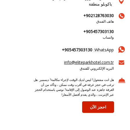
ياكوبلو منطقة
+902128763030
هاتف الفندق
+905457303130
واتساب
+905457303130
WhatsApp:
info@eliteparkhotel.com.tr
البريد الإلكتروني للفندق
هل انت مشغول? ليس لديك الوقت لإجراء مكالمة? ديسمبر. هل
ترغب في حجز غرفة في أقرب وقت ممكن ، وتأكد من أن
الغرفة جاهزة عند الوصول إلى الإقامة? نوصي باستخدام الحجز
عبر الإنترنت ، والذي يقدم أفضل الأسعار!
احجز الآن