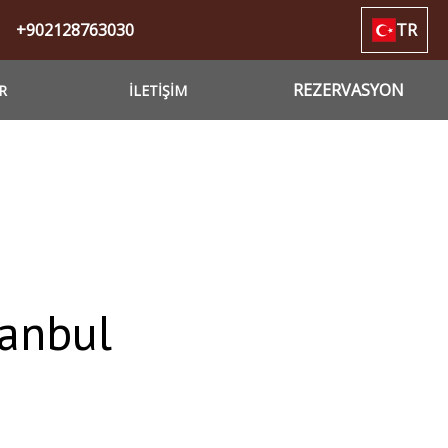
+902128763030
TR
REZERVASYON
R
İLETİŞİM
tanbul