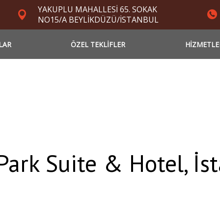
YAKUPLU MAHALLESİ 65. SOKAK
NO15/A BEYLİKDÜZÜ/İSTANBUL
LAR
ÖZEL TEKLİFLER
HİZMETLE
 Park Suite & Hotel, İs